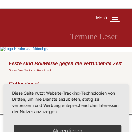
Menü
Toggle
navigation
Termine Leser
Feste sind Bollwerke gegen die verrinnende Zeit.
(Christian Graf von Krockow)
Gottesdienst
Sonntag, 06.09.2020
, 10:00 Uhr, Strandcafe Thiessow
Diese Seite nutzt Website-Tracking-Technologien von
(Oldendorf)
Dritten, um ihre Dienste anzubieten, stetig zu
verbessern und Werbung entsprechend den Interessen
Zurück
der Nutzer anzuzeigen.
Mönchgut 2026 |
Impressum
|
Datenschutzerklärung
|
Cookie-Einstellungen
| by
vicon
Akzeptieren