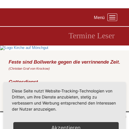
Menü
Toggle
navigation
Termine Leser
Feste sind Bollwerke gegen die verrinnende Zeit.
(Christian Graf von Krockow)
Gottesdienst
Donnerstag, 21.05.2020
, 10:00 Uhr, an der Kirche Kirche Sellin
Diese Seite nutzt Website-Tracking-Technologien von
(Metz)
Dritten, um ihre Dienste anzubieten, stetig zu
verbessern und Werbung entsprechend den Interessen
Zurück
der Nutzer anzuzeigen.
Mönchgut 2026 |
Impressum
|
Datenschutzerklärung
|
Cookie-Einstellungen
| by
vicon
Akzeptieren