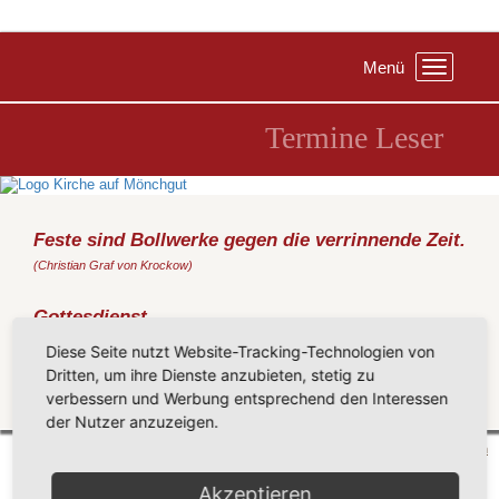
Menü
Toggle
navigation
Termine Leser
Feste sind Bollwerke gegen die verrinnende Zeit.
(Christian Graf von Krockow)
Gottesdienst
Sonntag, 20.10.2019
, 09:30 Uhr, Kirche Sellin
Diese Seite nutzt Website-Tracking-Technologien von
(Metz)
Dritten, um ihre Dienste anzubieten, stetig zu
verbessern und Werbung entsprechend den Interessen
Zurück
der Nutzer anzuzeigen.
Mönchgut 2026 |
Impressum
|
Datenschutzerklärung
|
Cookie-Einstellungen
| by
vicon
Akzeptieren