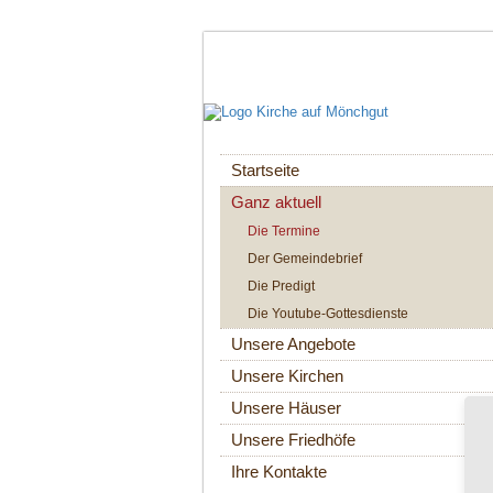
Navigation
Startseite
überspringen
Ganz aktuell
Die Termine
Der Gemeindebrief
Die Predigt
Die Youtube-Gottesdienste
Unsere Angebote
Unsere Kirchen
Unsere Häuser
Unsere Friedhöfe
Ihre Kontakte