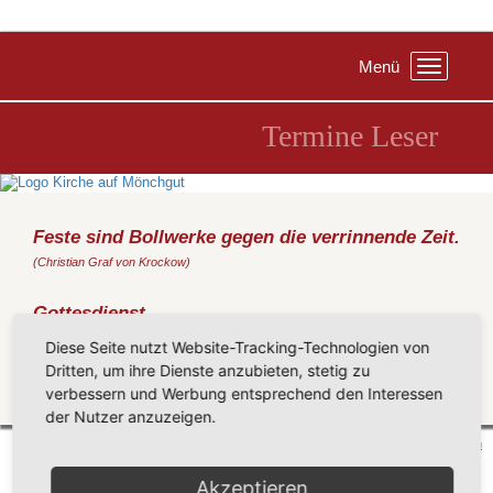
Menü
Toggle
navigation
Termine Leser
Feste sind Bollwerke gegen die verrinnende Zeit.
(Christian Graf von Krockow)
Gottesdienst
Sonntag, 21.07.2019
, 09:30 Uhr, Kirche Göhren
Diese Seite nutzt Website-Tracking-Technologien von
(Reinecke)
Dritten, um ihre Dienste anzubieten, stetig zu
verbessern und Werbung entsprechend den Interessen
Zurück
der Nutzer anzuzeigen.
Mönchgut 2026 |
Impressum
|
Datenschutzerklärung
|
Cookie-Einstellungen
| by
vicon
Akzeptieren