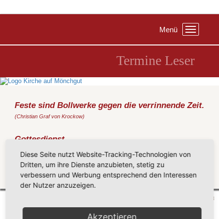
Menü
Toggle
navigation
Termine Leser
Feste sind Bollwerke gegen die verrinnende Zeit.
(Christian Graf von Krockow)
Gottesdienst
Sonntag, 16.09.2018
, 11:00 Uhr, Kirche Groß Zicker
Diese Seite nutzt Website-Tracking-Technologien von
(Metz)
Dritten, um ihre Dienste anzubieten, stetig zu
verbessern und Werbung entsprechend den Interessen
Zurück
der Nutzer anzuzeigen.
Mönchgut 2026 |
Impressum
|
Datenschutzerklärung
|
Cookie-Einstellungen
| by
vicon
Akzeptieren