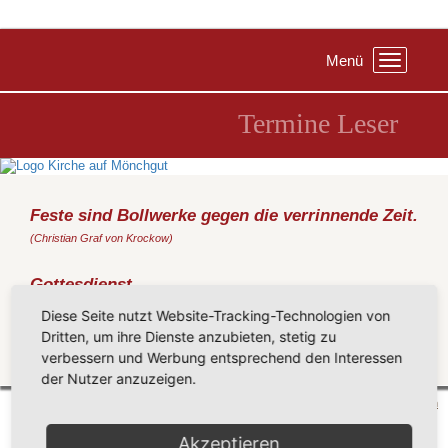
Menü
Toggle
navigation
Termine Leser
Feste sind Bollwerke gegen die verrinnende Zeit.
(Christian Graf von Krockow)
Gottesdienst
Sonntag, 06.08.2017
, 09:30 Uhr, Kirche Göhren
Diese Seite nutzt Website-Tracking-Technologien von
(Baumgart)
Dritten, um ihre Dienste anzubieten, stetig zu
verbessern und Werbung entsprechend den Interessen
Zurück
der Nutzer anzuzeigen.
Mönchgut 2026 |
Impressum
|
Datenschutzerklärung
|
Cookie-Einstellungen
| by
vicon
Akzeptieren