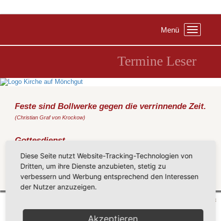
Menü
Toggle
navigation
Termine Leser
Feste sind Bollwerke gegen die verrinnende Zeit.
(Christian Graf von Krockow)
Gottesdienst
Sonntag, 11.06.2017
, 09:30 Uhr, Kirche Göhren
Diese Seite nutzt Website-Tracking-Technologien von
(Metz)
Dritten, um ihre Dienste anzubieten, stetig zu
verbessern und Werbung entsprechend den Interessen
Zurück
der Nutzer anzuzeigen.
Mönchgut 2026 |
Impressum
|
Datenschutzerklärung
|
Cookie-Einstellungen
| by
vicon
Akzeptieren