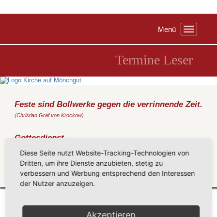
Menü
Toggle
navigation
Termine Leser
Feste sind Bollwerke gegen die verrinnende Zeit.
(Christian Graf von Krockow)
Gottesdienst
Sonntag, 19.03.2017
, 09:30 Uhr, Gemeindezentrum Sellin
Diese Seite nutzt Website-Tracking-Technologien von
(Metz)
Dritten, um ihre Dienste anzubieten, stetig zu
verbessern und Werbung entsprechend den Interessen
Zurück
der Nutzer anzuzeigen.
Mönchgut 2026 |
Impressum
|
Datenschutzerklärung
|
Cookie-Einstellungen
| by
vicon
Akzeptieren