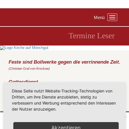
Menü
Toggle
navigation
Termine Leser
Feste sind Bollwerke gegen die verrinnende Zeit.
(Christian Graf von Krockow)
Gottesdienst
Sonntag, 09.08.2015
, 11:00 Uhr, Kirche Baabe
Diese Seite nutzt Website-Tracking-Technologien von
(Noack)
Dritten, um ihre Dienste anzubieten, stetig zu
verbessern und Werbung entsprechend den Interessen
Zurück
der Nutzer anzuzeigen.
Mönchgut 2026 |
Impressum
|
Datenschutzerklärung
|
Cookie-Einstellungen
| by
vicon
Akzeptieren