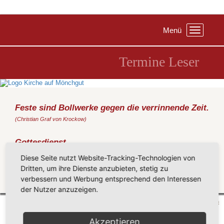
Menü
Toggle
navigation
Termine Leser
Feste sind Bollwerke gegen die verrinnende Zeit.
(Christian Graf von Krockow)
Gottesdienst
Freitag, 22.09.2023
, 09:30 Uhr, Altersheim Göhren
Diese Seite nutzt Website-Tracking-Technologien von
(Metz)
Dritten, um ihre Dienste anzubieten, stetig zu
verbessern und Werbung entsprechend den Interessen
Zurück
der Nutzer anzuzeigen.
Mönchgut 2026 |
Impressum
|
Datenschutzerklärung
|
Cookie-Einstellungen
| by
vicon
Akzeptieren