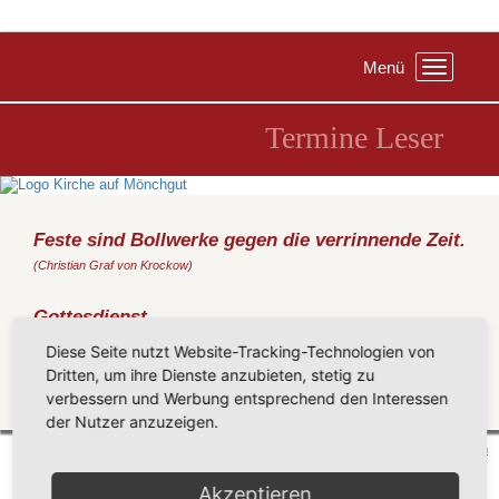
Menü
Toggle
navigation
Termine Leser
Feste sind Bollwerke gegen die verrinnende Zeit.
(Christian Graf von Krockow)
Gottesdienst
Sonntag, 20.11.2022
, 09:30 Uhr, Kirche Sellin
Diese Seite nutzt Website-Tracking-Technologien von
(Metz)
Dritten, um ihre Dienste anzubieten, stetig zu
verbessern und Werbung entsprechend den Interessen
Zurück
der Nutzer anzuzeigen.
Mönchgut 2026 |
Impressum
|
Datenschutzerklärung
|
Cookie-Einstellungen
| by
vicon
Akzeptieren