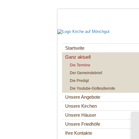
Navigation
Startseite
überspringen
Ganz aktuell
Die Termine
Der Gemeindebrief
Die Predigt
Die Youtube-Gottesdienste
Unsere Angebote
Unsere Kirchen
Unsere Häuser
Unsere Friedhöfe
Ihre Kontakte