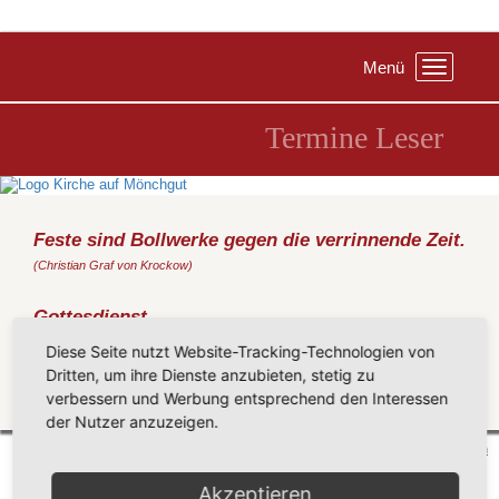
Menü
Toggle
navigation
Termine Leser
Feste sind Bollwerke gegen die verrinnende Zeit.
(Christian Graf von Krockow)
Gottesdienst
Sonntag, 21.11.2021
, 09:30 Uhr, Kirche Sellin
Diese Seite nutzt Website-Tracking-Technologien von
(Metz)
Dritten, um ihre Dienste anzubieten, stetig zu
verbessern und Werbung entsprechend den Interessen
Zurück
der Nutzer anzuzeigen.
Mönchgut 2026 |
Impressum
|
Datenschutzerklärung
|
Cookie-Einstellungen
| by
vicon
Akzeptieren