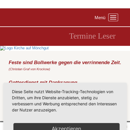
Menü
Toggle
navigation
Termine Leser
Feste sind Bollwerke gegen die verrinnende Zeit.
(Christian Graf von Krockow)
Gottesdienst mit Danksagung
Sonntag, 17.10.2021
, 10:00 Uhr, Kirche Baabe
Diese Seite nutzt Website-Tracking-Technologien von
(Metz)
Dritten, um ihre Dienste anzubieten, stetig zu
verbessern und Werbung entsprechend den Interessen
Danksagung zur Sanierung der Außentreppe
der Nutzer anzuzeigen.
Zurück
Mönchgut 2026 |
Impressum
|
Datenschutzerklärung
|
Cookie-Einstellungen
| by
vicon
Akzeptieren