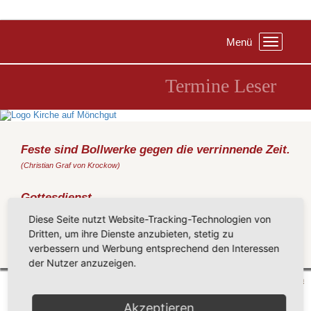
Menü
Toggle
navigation
Termine Leser
Feste sind Bollwerke gegen die verrinnende Zeit.
(Christian Graf von Krockow)
Gottesdienst
Sonntag, 10.05.2026
, 10:00 Uhr, Kirche Middelhagen
Diese Seite nutzt Website-Tracking-Technologien von
Pastor Metz
Dritten, um ihre Dienste anzubieten, stetig zu
verbessern und Werbung entsprechend den Interessen
Zurück
der Nutzer anzuzeigen.
Mönchgut 2026 |
Impressum
|
Datenschutzerklärung
|
Cookie-Einstellungen
| by
vicon
Akzeptieren