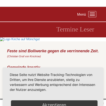
Menü
Toggle
navigation
Termine Leser
Feste sind Bollwerke gegen die verrinnende Zeit.
(Christian Graf von Krockow)
Gemeinde kreativ
Montag, 09.03.2026
, 15:00 Uhr, Gemeindezentrum Sellin
Diese Seite nutzt Website-Tracking-Technologien von
Stricken fürs Altersheim
Dritten, um ihre Dienste anzubieten, stetig zu
verbessern und Werbung entsprechend den Interessen
(ein Termin mal außer der Reihe)
der Nutzer anzuzeigen.
Zurück
Mönchgut 2026 |
Impressum
|
Datenschutzerklärung
|
Cookie-Einstellungen
| by
vicon
Akzeptieren