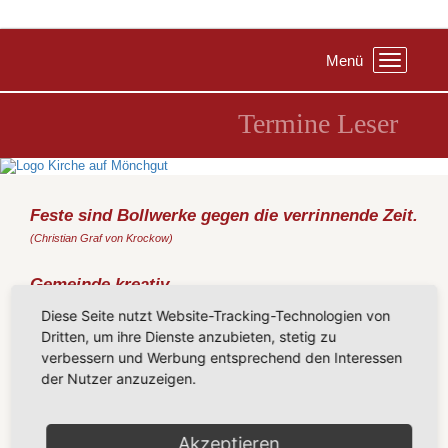
Menü
Toggle
navigation
Termine Leser
Feste sind Bollwerke gegen die verrinnende Zeit.
(Christian Graf von Krockow)
Gemeinde kreativ
Freitag, 27.02.2026
, 17:00 Uhr, Gemeindezentrum Sellin
Diese Seite nutzt Website-Tracking-Technologien von
Eier mit Wachstechnik gestalten,
Dritten, um ihre Dienste anzubieten, stetig zu
verbessern und Werbung entsprechend den Interessen
mit geistlichem Impuls
der Nutzer anzuzeigen.
in Kooperation mit den Powerkids, im Anschluss gemeinsames
Abendessen mit Mitbringbuffet
Akzeptieren