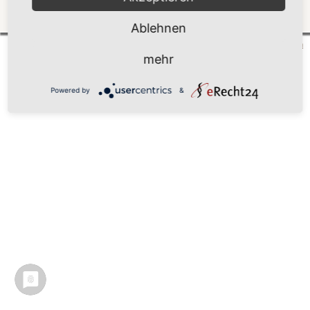
Zurück
Ablehnen
Mönchgut 2026 |
Impressum
|
Datenschutzerklärung
|
Cookie-Einstellungen
| by
vicon
mehr
Powered by
&