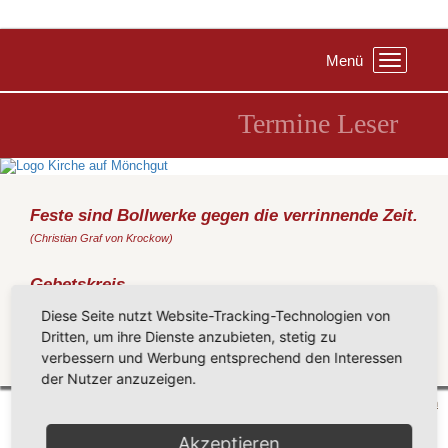
Menü
Toggle
navigation
Termine Leser
Feste sind Bollwerke gegen die verrinnende Zeit.
(Christian Graf von Krockow)
Gebetskreis
Montag, 01.10.2018
, 19:30 Uhr, Sellin
Diese Seite nutzt Website-Tracking-Technologien von
bei Frau Dr. Bauch
Dritten, um ihre Dienste anzubieten, stetig zu
verbessern und Werbung entsprechend den Interessen
Zurück
der Nutzer anzuzeigen.
Mönchgut 2026 |
Impressum
|
Datenschutzerklärung
|
Cookie-Einstellungen
| by
vicon
Akzeptieren