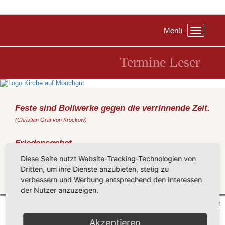
Menü
Toggle
navigation
Termine Leser
Feste sind Bollwerke gegen die verrinnende Zeit.
(Christian Graf von Krockow)
Friedensgebet
Freitag, 24.11.2023
, 19:00 Uhr, Kirche Göhren
Diese Seite nutzt Website-Tracking-Technologien von
(Hesse)
Dritten, um ihre Dienste anzubieten, stetig zu
verbessern und Werbung entsprechend den Interessen
Zurück
der Nutzer anzuzeigen.
Mönchgut 2026 |
Impressum
|
Datenschutzerklärung
|
Cookie-Einstellungen
| by
vicon
Akzeptieren