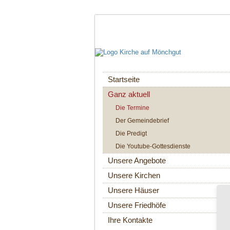
Navigation
Startseite
überspringen
Ganz aktuell
Die Termine
Der Gemeindebrief
Die Predigt
Die Youtube-Gottesdienste
Unsere Angebote
Unsere Kirchen
Unsere Häuser
Unsere Friedhöfe
Ihre Kontakte