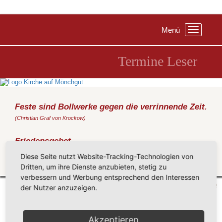
Menü
Toggle
navigation
Termine Leser
Feste sind Bollwerke gegen die verrinnende Zeit.
(Christian Graf von Krockow)
Friedensgebet
Freitag, 28.04.2023
, 19:00 Uhr, Kirche Göhren
Diese Seite nutzt Website-Tracking-Technologien von
Dritten, um ihre Dienste anzubieten, stetig zu
Zurück
verbessern und Werbung entsprechend den Interessen
Mönchgut 2026 |
Impressum
|
Datenschutzerklärung
|
Cookie-Einstellungen
| by
vicon
der Nutzer anzuzeigen.
Akzeptieren