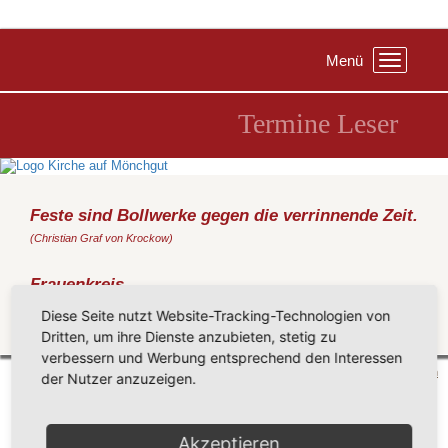
Menü
Toggle
navigation
Termine Leser
Feste sind Bollwerke gegen die verrinnende Zeit.
(Christian Graf von Krockow)
Frauenkreis
Donnerstag, 14.09.2017
, 15:30 Uhr, Pfarrwitwenhaus Gr. Zicker
Diese Seite nutzt Website-Tracking-Technologien von
Dritten, um ihre Dienste anzubieten, stetig zu
Zurück
verbessern und Werbung entsprechend den Interessen
Mönchgut 2026 |
Impressum
|
Datenschutzerklärung
|
Cookie-Einstellungen
| by
vicon
der Nutzer anzuzeigen.
Akzeptieren