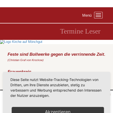
Menü
Toggle
navigation
Termine Leser
Feste sind Bollwerke gegen die verrinnende Zeit.
(Christian Graf von Krockow)
Frauenkreis
Donnerstag, 01.12.2016
, 19:00 Uhr, Pfarrhaus Middelhagen
Diese Seite nutzt Website-Tracking-Technologien von
Dritten, um ihre Dienste anzubieten, stetig zu
Zurück
verbessern und Werbung entsprechend den Interessen
Mönchgut 2026 |
Impressum
|
Datenschutzerklärung
|
Cookie-Einstellungen
| by
vicon
der Nutzer anzuzeigen.
Akzeptieren