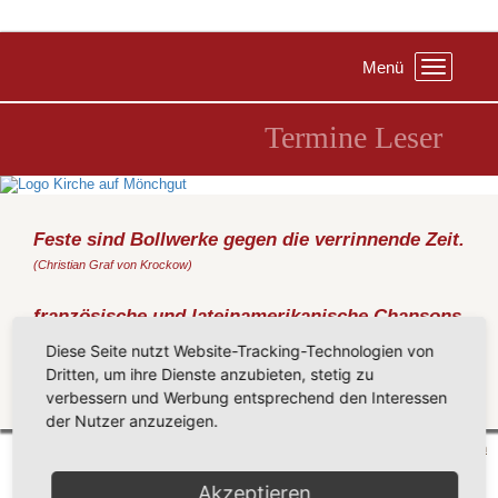
Menü
Toggle
navigation
Termine Leser
Feste sind Bollwerke gegen die verrinnende Zeit.
(Christian Graf von Krockow)
französische und lateinamerikanische Chansons
Montag, 13.08.2018
, 20:00 Uhr, Kirche Baabe
Diese Seite nutzt Website-Tracking-Technologien von
Joachim Kehrhahn - Berlin
Dritten, um ihre Dienste anzubieten, stetig zu
verbessern und Werbung entsprechend den Interessen
Zurück
der Nutzer anzuzeigen.
Mönchgut 2026 |
Impressum
|
Datenschutzerklärung
|
Cookie-Einstellungen
| by
vicon
Akzeptieren