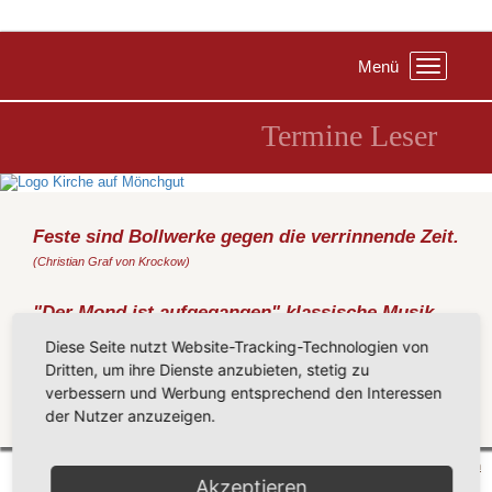
Menü
Toggle
navigation
Termine Leser
Feste sind Bollwerke gegen die verrinnende Zeit.
(Christian Graf von Krockow)
"Der Mond ist aufgegangen" klassische Musik
und Abendlieder
Diese Seite nutzt Website-Tracking-Technologien von
Mittwoch, 05.08.2015
, 20:00 Uhr, Kirche Middelhagen
Dritten, um ihre Dienste anzubieten, stetig zu
Carmen und Friedemann Wutzler - Weinböhla
verbessern und Werbung entsprechend den Interessen
der Nutzer anzuzeigen.
Zurück
Mönchgut 2026 |
Impressum
|
Datenschutzerklärung
|
Cookie-Einstellungen
| by
vicon
Akzeptieren