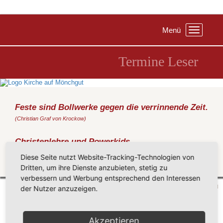
Menü
Toggle
navigation
Termine Leser
Feste sind Bollwerke gegen die verrinnende Zeit.
(Christian Graf von Krockow)
Christenlehre und Powerkids
Samstag, 26.02.2022
, 10:00 Uhr, Pfarrhaus Middelhagen
Diese Seite nutzt Website-Tracking-Technologien von
Dritten, um ihre Dienste anzubieten, stetig zu
Zurück
verbessern und Werbung entsprechend den Interessen
Mönchgut 2026 |
Impressum
|
Datenschutzerklärung
|
Cookie-Einstellungen
| by
vicon
der Nutzer anzuzeigen.
Akzeptieren