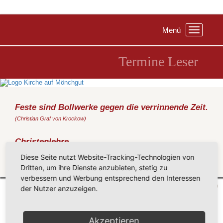
Menü
Toggle
navigation
Termine Leser
Feste sind Bollwerke gegen die verrinnende Zeit.
(Christian Graf von Krockow)
Christenlehre
Mittwoch, 23.09.2020
, 15:00 Uhr, Gemeindezentrum Sellin
Diese Seite nutzt Website-Tracking-Technologien von
Dritten, um ihre Dienste anzubieten, stetig zu
Zurück
verbessern und Werbung entsprechend den Interessen
Mönchgut 2026 |
Impressum
|
Datenschutzerklärung
|
Cookie-Einstellungen
| by
vicon
der Nutzer anzuzeigen.
Akzeptieren