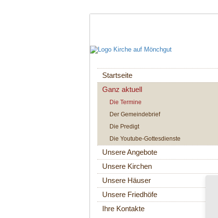
Navigation
Startseite
überspringen
Ganz aktuell
Die Termine
Der Gemeindebrief
Die Predigt
Die Youtube-Gottesdienste
Unsere Angebote
Unsere Kirchen
Unsere Häuser
Unsere Friedhöfe
Ihre Kontakte