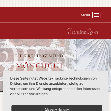
Menü
Toggle
navigation
Termine Leser
Diese Seite nutzt Website-Tracking-Technologien von
Dritten, um ihre Dienste anzubieten, stetig zu
verbessern und Werbung entsprechend den Interessen
der Nutzer anzuzeigen.
Feste sind Bollwerke gegen die verrinnende Zeit.
(Christian Graf von Krockow)
Akzeptieren