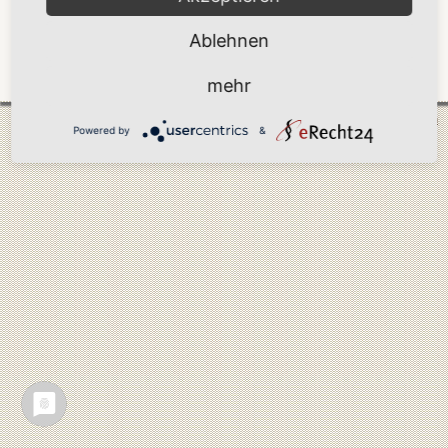
Bläserkreis
Ablehnen
Mittwoch, 17.06.2026
, 17:30 Uhr, Kirche Göhren
mehr
Zurück
Mönchgut 2026 |
Impressum
|
Datenschutzerklärung
|
Cookie-Einstellungen
| by
vicon
Powered by
&