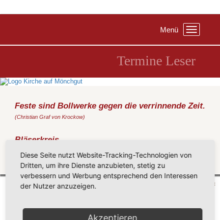
Menü
Toggle
navigation
Termine Leser
Feste sind Bollwerke gegen die verrinnende Zeit.
(Christian Graf von Krockow)
Bläserkreis
Mittwoch, 03.12.2025
, 17:45 Uhr, Pfarrhaus Groß Zicker
Diese Seite nutzt Website-Tracking-Technologien von
Dritten, um ihre Dienste anzubieten, stetig zu
Zurück
verbessern und Werbung entsprechend den Interessen
Mönchgut 2026 |
Impressum
|
Datenschutzerklärung
|
Cookie-Einstellungen
| by
vicon
der Nutzer anzuzeigen.
Akzeptieren