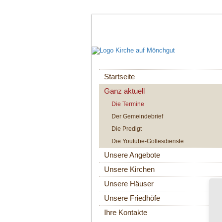
Navigation
Startseite
überspringen
Ganz aktuell
Die Termine
Der Gemeindebrief
Die Predigt
Die Youtube-Gottesdienste
Unsere Angebote
Unsere Kirchen
Unsere Häuser
Unsere Friedhöfe
Ihre Kontakte