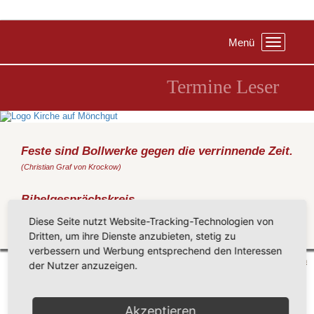
Menü
Toggle
navigation
Termine Leser
Feste sind Bollwerke gegen die verrinnende Zeit.
(Christian Graf von Krockow)
Bibelgesprächskreis
Mittwoch, 30.01.2019
, 19:30 Uhr, Haus Seeadler Sellin
Diese Seite nutzt Website-Tracking-Technologien von
Dritten, um ihre Dienste anzubieten, stetig zu
Zurück
verbessern und Werbung entsprechend den Interessen
Mönchgut 2026 |
Impressum
|
Datenschutzerklärung
|
Cookie-Einstellungen
| by
vicon
der Nutzer anzuzeigen.
Akzeptieren