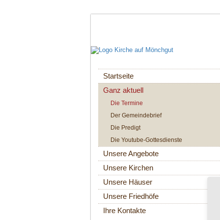
Navigation
Startseite
überspringen
Ganz aktuell
Die Termine
Der Gemeindebrief
Die Predigt
Die Youtube-Gottesdienste
Unsere Angebote
Unsere Kirchen
Unsere Häuser
Unsere Friedhöfe
Ihre Kontakte