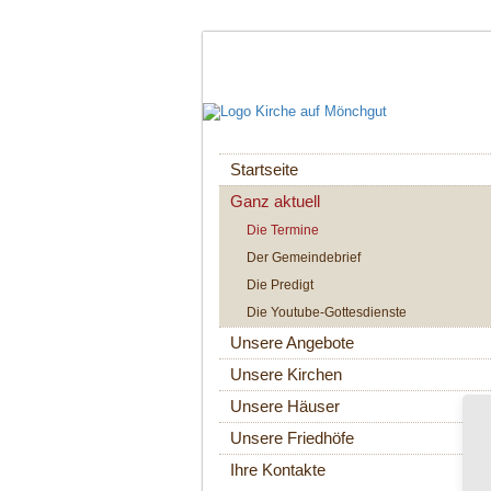
Navigation
Startseite
überspringen
Ganz aktuell
Die Termine
Der Gemeindebrief
Die Predigt
Die Youtube-Gottesdienste
Unsere Angebote
Unsere Kirchen
Unsere Häuser
Unsere Friedhöfe
Ihre Kontakte