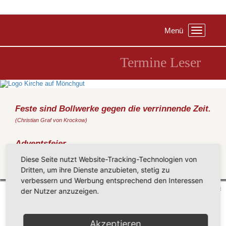
Menü
Toggle
navigation
Termine Leser
Feste sind Bollwerke gegen die verrinnende Zeit.
(Christian Graf von Krockow)
Adventsfeier
Sonntag, 11.12.2016
, 14:30 Uhr, Haus Seeadler Sellin
Diese Seite nutzt Website-Tracking-Technologien von
Dritten, um ihre Dienste anzubieten, stetig zu
Zurück
verbessern und Werbung entsprechend den Interessen
Mönchgut 2026 |
Impressum
|
Datenschutzerklärung
|
Cookie-Einstellungen
| by
vicon
der Nutzer anzuzeigen.
Akzeptieren