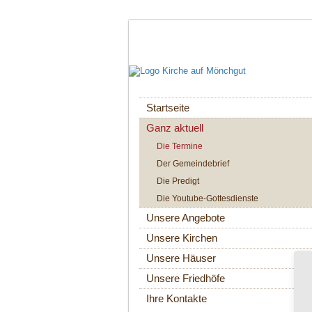
Navigation
Startseite
überspringen
Ganz aktuell
Die Termine
Der Gemeindebrief
Die Predigt
Die Youtube-Gottesdienste
Unsere Angebote
Unsere Kirchen
Unsere Häuser
Unsere Friedhöfe
Ihre Kontakte