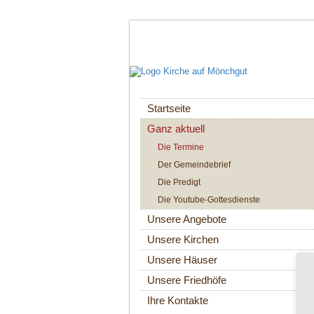
Navigation
Startseite
überspringen
Ganz aktuell
Die Termine
Der Gemeindebrief
Die Predigt
Die Youtube-Gottesdienste
Unsere Angebote
Unsere Kirchen
Unsere Häuser
Unsere Friedhöfe
Ihre Kontakte