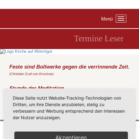
Menü
Toggle
navigation
Termine Leser
Feste sind Bollwerke gegen die verrinnende Zeit.
(Christian Graf von Krockow)
Stunde der Meditation
Donnerstag, 18.09.2025
, 19:00 Uhr, Pfarrhaus Gr. Zicker
Diese Seite nutzt Website-Tracking-Technologien von
Groß Zicker, Boddenstr. 21
Dritten, um ihre Dienste anzubieten, stetig zu
verbessern und Werbung entsprechend den Interessen
Zurück
der Nutzer anzuzeigen.
Mönchgut 2026 |
Impressum
|
Datenschutzerklärung
|
Cookie-Einstellungen
| by
vicon
Akzeptieren