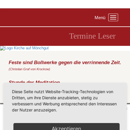
Menü
Toggle
navigation
Termine Leser
Feste sind Bollwerke gegen die verrinnende Zeit.
(Christian Graf von Krockow)
Stunde der Meditation
Donnerstag, 23.04.2026
, 19:00 Uhr, Pfarrhaus Groß Zicker
Diese Seite nutzt Website-Tracking-Technologien von
Dritten, um ihre Dienste anzubieten, stetig zu
Zurück
verbessern und Werbung entsprechend den Interessen
Mönchgut 2026 |
Impressum
|
Datenschutzerklärung
|
Cookie-Einstellungen
| by
vicon
der Nutzer anzuzeigen.
Akzeptieren