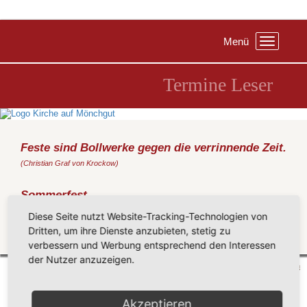
Menü
Toggle
navigation
Termine Leser
Feste sind Bollwerke gegen die verrinnende Zeit.
(Christian Graf von Krockow)
Sommerfest
Donnerstag, 15.06.2017
, 15:00 Uhr - 18:00 Uhr, Pfarrgarten Groß
Diese Seite nutzt Website-Tracking-Technologien von
Zicker
Dritten, um ihre Dienste anzubieten, stetig zu
Zurück
verbessern und Werbung entsprechend den Interessen
der Nutzer anzuzeigen.
Mönchgut 2026 |
Impressum
|
Datenschutzerklärung
|
Cookie-Einstellungen
| by
vicon
Akzeptieren