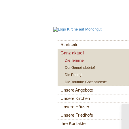
Navigation
Startseite
überspringen
Ganz aktuell
Die Termine
Der Gemeindebrief
Die Predigt
Die Youtube-Gottesdienste
Unsere Angebote
Unsere Kirchen
Unsere Häuser
Unsere Friedhöfe
Ihre Kontakte