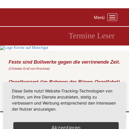
Menü
Toggle
navigation
Termine Leser
Feste sind Bollwerke gegen die verrinnende Zeit.
(Christian Graf von Krockow)
Orgelkonzert (im Rahmen der Rügen-Orgelfahrt)
Donnerstag, 16.06.2022
, 14:00 Uhr, Kirche Groß Zicker
Diese Seite nutzt Website-Tracking-Technologien von
Mathias Grünert - Dresden (Frauenkirche)
Dritten, um ihre Dienste anzubieten, stetig zu
verbessern und Werbung entsprechend den Interessen
Zurück
der Nutzer anzuzeigen.
Mönchgut 2026 |
Impressum
|
Datenschutzerklärung
|
Cookie-Einstellungen
| by
vicon
Akzeptieren