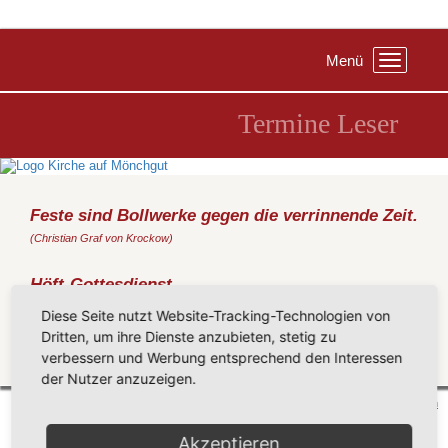
Menü
Toggle
navigation
Termine Leser
Feste sind Bollwerke gegen die verrinnende Zeit.
(Christian Graf von Krockow)
Höft-Gottesdienst
Sonntag, 16.08.2020
, 10:00 Uhr, Reddevitzer Höft (Westspitze)
Diese Seite nutzt Website-Tracking-Technologien von
(Metz)
Dritten, um ihre Dienste anzubieten, stetig zu
verbessern und Werbung entsprechend den Interessen
Zurück
der Nutzer anzuzeigen.
Mönchgut 2026 |
Impressum
|
Datenschutzerklärung
|
Cookie-Einstellungen
| by
vicon
Akzeptieren