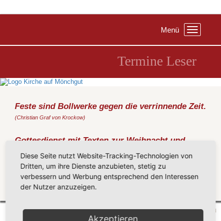
Menü
Toggle
navigation
Termine Leser
Feste sind Bollwerke gegen die verrinnende Zeit.
(Christian Graf von Krockow)
Gottesdienst mit Texten zur Weihnacht und
Chor
Diese Seite nutzt Website-Tracking-Technologien von
Freitag, 25.12.2015
, 11:00 Uhr, Kirche Baabe
Dritten, um ihre Dienste anzubieten, stetig zu
(I. Jelen, U. und O. Metz)
verbessern und Werbung entsprechend den Interessen
der Nutzer anzuzeigen.
Zurück
Mönchgut 2026 |
Impressum
|
Datenschutzerklärung
|
Cookie-Einstellungen
| by
vicon
Akzeptieren