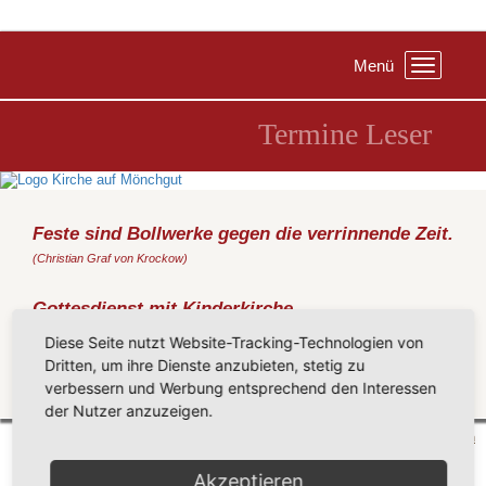
Menü
Toggle
navigation
Termine Leser
Feste sind Bollwerke gegen die verrinnende Zeit.
(Christian Graf von Krockow)
Gottesdienst mit Kinderkirche
Sonntag, 09.07.2017
, 11:00 Uhr, Kirche Baabe
Diese Seite nutzt Website-Tracking-Technologien von
(Passauer)
Dritten, um ihre Dienste anzubieten, stetig zu
verbessern und Werbung entsprechend den Interessen
Zurück
der Nutzer anzuzeigen.
Mönchgut 2026 |
Impressum
|
Datenschutzerklärung
|
Cookie-Einstellungen
| by
vicon
Akzeptieren