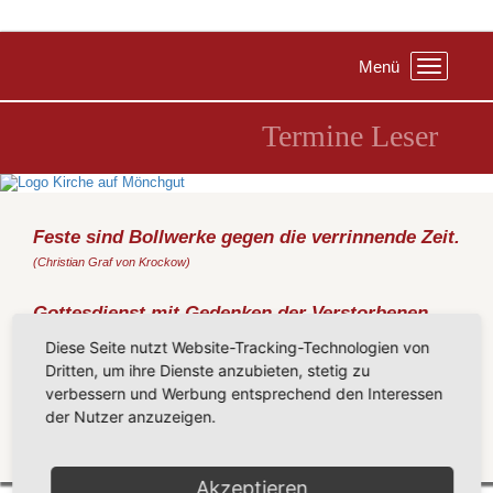
Menü
Toggle
navigation
Termine Leser
Feste sind Bollwerke gegen die verrinnende Zeit.
(Christian Graf von Krockow)
Gottesdienst mit Gedenken der Verstorbenen
und Abendmahl
Diese Seite nutzt Website-Tracking-Technologien von
Sonntag, 20.11.2016
, 11:00 Uhr, Kirche Baabe
Dritten, um ihre Dienste anzubieten, stetig zu
(Metz)
verbessern und Werbung entsprechend den Interessen
der Nutzer anzuzeigen.
Wahl des Kirchengemeinderats für den Wahlbezirk Baabe.
Zurück
Akzeptieren