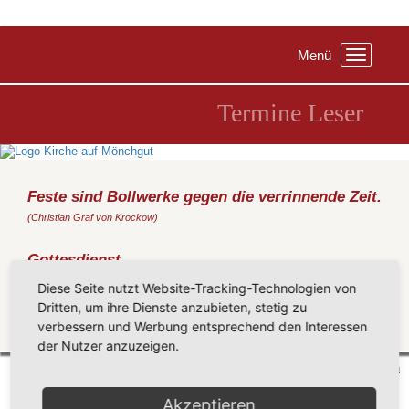
Menü
Toggle
navigation
Termine Leser
Feste sind Bollwerke gegen die verrinnende Zeit.
(Christian Graf von Krockow)
Gottesdienst
Sonntag, 16.10.2016
, 11:00 Uhr, Kirche Groß Zicker
Diese Seite nutzt Website-Tracking-Technologien von
(Metz)
Dritten, um ihre Dienste anzubieten, stetig zu
verbessern und Werbung entsprechend den Interessen
Zurück
der Nutzer anzuzeigen.
Mönchgut 2026 |
Impressum
|
Datenschutzerklärung
|
Cookie-Einstellungen
| by
vicon
Akzeptieren