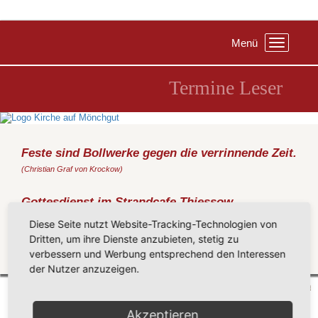
Menü
Toggle
navigation
Termine Leser
Feste sind Bollwerke gegen die verrinnende Zeit.
(Christian Graf von Krockow)
Gottesdienst im Strandcafe Thiessow
Sonntag, 30.08.2026
, 10:00 Uhr, Strandcafe Thiessow
Diese Seite nutzt Website-Tracking-Technologien von
Prediger: Metz
Dritten, um ihre Dienste anzubieten, stetig zu
verbessern und Werbung entsprechend den Interessen
Zurück
der Nutzer anzuzeigen.
Mönchgut 2026 |
Impressum
|
Datenschutzerklärung
|
Cookie-Einstellungen
| by
vicon
Akzeptieren