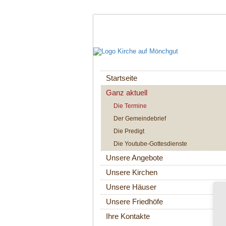
Navigation
Startseite
überspringen
Ganz aktuell
Die Termine
Der Gemeindebrief
Die Predigt
Die Youtube-Gottesdienste
Unsere Angebote
Unsere Kirchen
Unsere Häuser
Unsere Friedhöfe
Ihre Kontakte